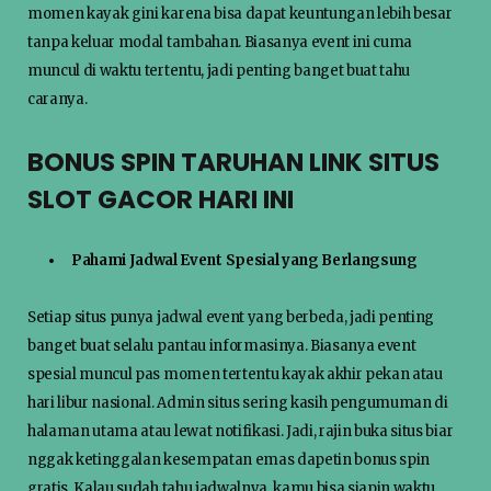
momen kayak gini karena bisa dapat keuntungan lebih besar
tanpa keluar modal tambahan. Biasanya event ini cuma
muncul di waktu tertentu, jadi penting banget buat tahu
caranya.
BONUS SPIN TARUHAN LINK SITUS
SLOT GACOR HARI INI
Pahami Jadwal Event Spesial yang Berlangsung
Setiap situs punya jadwal event yang berbeda, jadi penting
banget buat selalu pantau informasinya. Biasanya event
spesial muncul pas momen tertentu kayak akhir pekan atau
hari libur nasional.
Admin situs sering kasih pengumuman di
halaman utama atau lewat notifikasi. Jadi, rajin buka situs biar
nggak ketinggalan kesempatan emas dapetin bonus spin
gratis. Kalau sudah tahu jadwalnya, kamu bisa siapin waktu