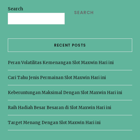
Search
SEARCH
RECENT POSTS
Peran Volatilitas Kemenangan Slot Maxwin Hari ini
Cari Tahu Jenis Permainan Slot Maxwin Hari ini
Keberuntungan Maksimal Dengan Slot Maxwin Hari ini
Raih Hadiah Besar Besaran di Slot Maxwin Hari ini
Target Menang Dengan Slot Maxwin Hari ini