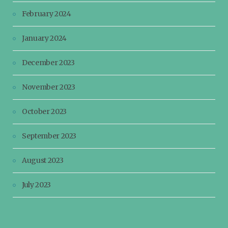
February 2024
January 2024
December 2023
November 2023
October 2023
September 2023
August 2023
July 2023