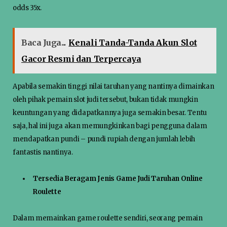
odds 35x.
Baca Juga...
Kenali Tanda-Tanda Akun Slot
Gacor Resmi dan Terpercaya
Apabila semakin tinggi nilai taruhan yang nantinya dimainkan
oleh pihak pemain slot judi tersebut, bukan tidak mungkin
keuntungan yang didapatkannya juga semakin besar. Tentu
saja, hal ini juga akan memungkinkan bagi pengguna dalam
mendapatkan pundi – pundi rupiah dengan jumlah lebih
fantastis nantinya.
Tersedia Beragam Jenis Game Judi Taruhan Online
Roulette
Dalam memainkan game roulette sendiri, seorang pemain