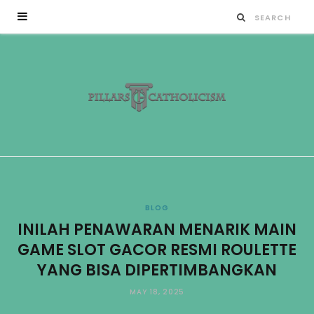
BLOG
INILAH PENAWARAN MENARIK MAIN
GAME SLOT GACOR RESMI ROULETTE
YANG BISA DIPERTIMBANGKAN
MAY 18, 2025