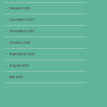
January 2024
December 2023
November 2023
October 2023
September 2023
August 2023
July 2023