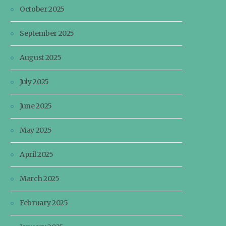
October 2025
September 2025
August 2025
July 2025
June 2025
May 2025
April 2025
March 2025
February 2025