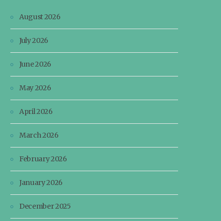
August 2026
July 2026
June 2026
May 2026
April 2026
March 2026
February 2026
January 2026
December 2025