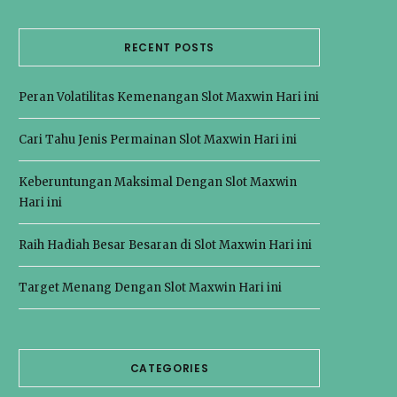
RECENT POSTS
Peran Volatilitas Kemenangan Slot Maxwin Hari ini
Cari Tahu Jenis Permainan Slot Maxwin Hari ini
Keberuntungan Maksimal Dengan Slot Maxwin
Hari ini
Raih Hadiah Besar Besaran di Slot Maxwin Hari ini
Target Menang Dengan Slot Maxwin Hari ini
CATEGORIES