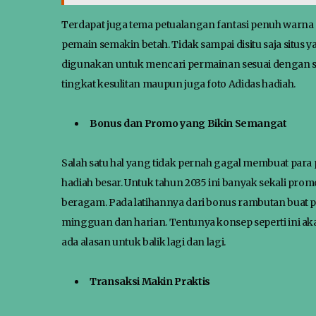
Terdapat juga tema petualangan fantasi penuh warn
pemain semakin betah. Tidak sampai disitu saja situs 
digunakan untuk mencari permainan sesuai dengan se
tingkat kesulitan maupun juga foto Adidas hadiah.
Bonus dan Promo yang Bikin Semangat
Salah satu hal yang tidak pernah gagal membuat para 
hadiah besar. Untuk tahun 2035 ini banyak sekali prom
beragam. Pada latihannya dari bonus rambutan buat
mingguan dan harian. Tentunya konsep seperti ini a
ada alasan untuk balik lagi dan lagi.
Transaksi Makin Praktis