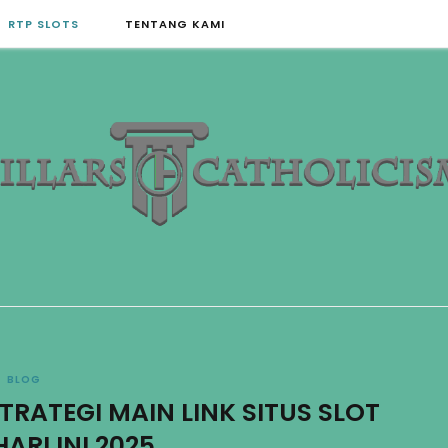
RTP SLOTS
TENTANG KAMI
BLOG
TRATEGI MAIN LINK SITUS SLOT
ARI INI 2025