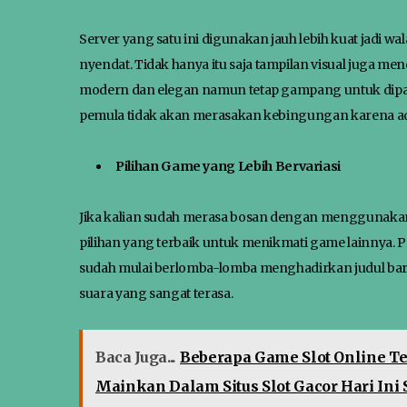
Server yang satu ini digunakan jauh lebih kuat jadi
nyendat.
Tidak hanya itu saja tampilan visual juga men
modern dan elegan namun tetap gampang untuk dipa
pemula tidak akan merasakan kebingungan karena ad
Pilihan Game yang Lebih Bervariasi
Jika kalian sudah merasa bosan dengan menggunakan 
pilihan yang terbaik untuk menikmati game lainnya. P
sudah mulai berlomba-lomba menghadirkan judul bar
suara yang sangat terasa.
Baca Juga...
Beberapa Game Slot Online T
Mainkan Dalam Situs Slot Gacor Hari Ini 