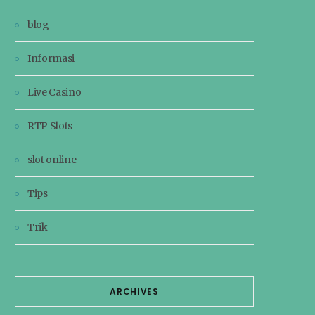
blog
Informasi
Live Casino
RTP Slots
slot online
Tips
Trik
ARCHIVES