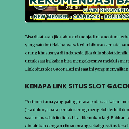
Bisa dikatakan jika tahun ini menjadi momentum terb
yang satu ini tidak hanya sekedar hiburan semata nam
orang khususnya di Indonesia.
Jika dulu sholat iden
untuk saat ini kalian bisa mengaksesnya melalui smar
Link Situs Slot Gacor Hari Ini saat ini yang menyajik
KENAPA LINK SITUS SLOT GACOR
Pertama-tama yang paling terasa pada saat kalian men
Jika dulunya para pemain sering mengeluh terkait de
saat ini masalah itu tidak bisa ditemukan lagi.
Bahkan se
dimainkan dengan ribuan orang sekaligus situs terse