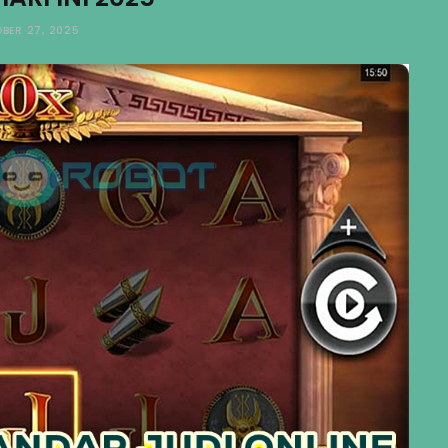
BER 27, 2025