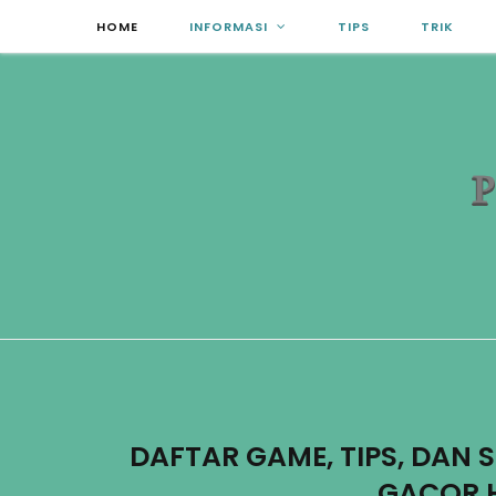
HOME
INFORMASI
TIPS
TRIK
DAFTAR GAME, TIPS, DAN S
GACOR H