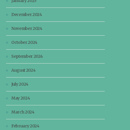
January 2025
December 2024
November 2024
October 2024
September 2024
August 2024
July 2024
May 2024
March 2024
February 2024